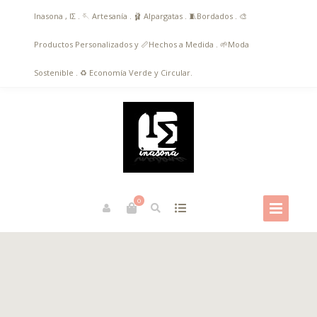
Inasona , ΙΣ . 🪡 Artesanía . 🩰 Alpargatas . 🧵Bordados . 🎨
Productos Personalizados y 📏Hechos a Medida . 🌱Moda
Sostenible . ♻️ Economía Verde y Circular.
0