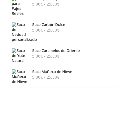
Rango
5,00
€
-
25,00
€
de
precios:
desde
Saco Carbón Dulce
5,00€
Rango
5,00
€
-
25,00
€
hasta
de
25,00€
precios:
desde
Saco Caramelos de Oriente
5,00€
Rango
5,00
€
-
25,00
€
hasta
de
25,00€
precios:
Saco Muñeco de Nieve
desde
Rango
5,00
€
-
25,00
€
5,00€
de
hasta
precios:
25,00€
desde
5,00€
hasta
25,00€