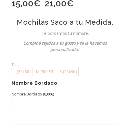
15,00
€
21,00
€
Rango
-
de
precios:
Mochilas Saco a tu Medida.
desde
Te bordamos tu nombre.
15,00€
hasta
Combina tejidos a tu gusto y te la hacemos
21,00€
personalizada.
Talla
L (35x38)
M (30x35)
S (25x30)
Nombre Bordado
Nombre Bordado (
8,00
€
)