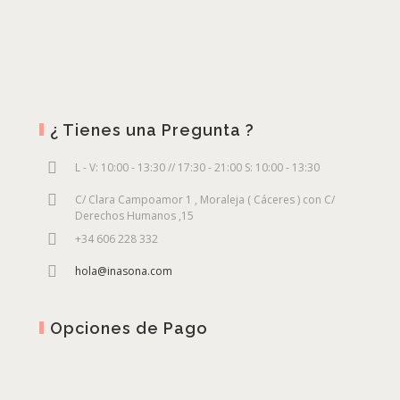
¿ Tienes una Pregunta ?
L - V: 10:00 - 13:30 // 17:30 - 21:00 S: 10:00 - 13:30
C/ Clara Campoamor 1 , Moraleja ( Cáceres ) con C/
Derechos Humanos ,15
+34 606 228 332
hola@inasona.com
Opciones de Pago