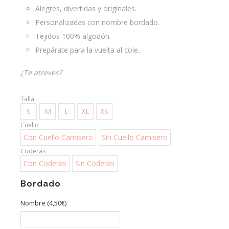
Alegres, divertidas y originales.
hasta
Personalizadas con nombre bordado.
50,00€
Tejidos 100% algodón.
Prepárate para la vuelta al cole
.
¿Te atreves?
Talla
S
M
L
XL
XS
Cuello
Con Cuello Camisero
Sin Cuello Camisero
Coderas
Con Coderas
Sin Coderas
Bordado
Nombre (
4,50
€
)