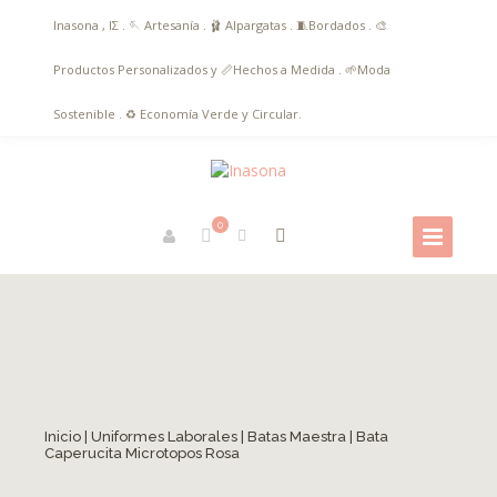
Inasona , ΙΣ . 🪡 Artesanía . 🩰 Alpargatas . 🧵Bordados . 🎨
Productos Personalizados y 📏Hechos a Medida . 🌱Moda
Sostenible . ♻️ Economía Verde y Circular.
0
Inicio
|
Uniformes Laborales
|
Batas Maestra
| Bata
Caperucita Microtopos Rosa