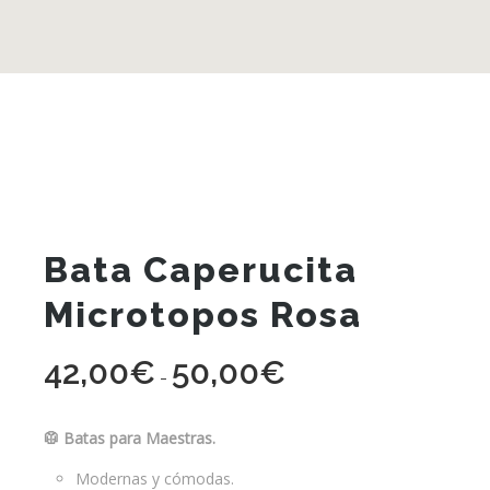
Bata Caperucita
Microtopos Rosa
42,00
€
50,00
€
Rango
-
de
precios:
🥼 Batas para Maestras.
desde
Modernas y cómodas.
42,00€