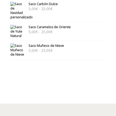
desde
Saco Carbón Dulce
5,00€
Rango
5,00
€
-
25,00
€
hasta
de
25,00€
precios:
desde
Saco Caramelos de Oriente
5,00€
Rango
5,00
€
-
25,00
€
hasta
de
25,00€
precios:
Saco Muñeco de Nieve
desde
Rango
5,00
€
-
25,00
€
5,00€
de
hasta
precios:
25,00€
desde
5,00€
hasta
25,00€