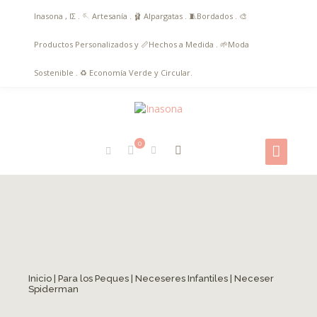
Inasona , ΙΣ . 🪡 Artesanía . 🩰 Alpargatas . 🧵Bordados . 🎨
Productos Personalizados y 📏Hechos a Medida . 🌱Moda
Sostenible . ♻️ Economía Verde y Circular.
0
Inicio
|
Para los Peques
|
Neceseres Infantiles
| Neceser
Spiderman