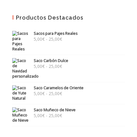
Productos Destacados
Sacos para Pajes Reales
Rango
5,00
€
-
25,00
€
de
precios:
desde
Saco Carbón Dulce
5,00€
Rango
5,00
€
-
25,00
€
hasta
de
25,00€
precios:
desde
Saco Caramelos de Oriente
5,00€
Rango
5,00
€
-
25,00
€
hasta
de
25,00€
precios:
Saco Muñeco de Nieve
desde
Rango
5,00
€
-
25,00
€
5,00€
de
hasta
precios:
25,00€
desde