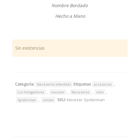
Nombre Bordado
Hecho a Mano
Sin existencias
Categoría:
Etiquetas
,
Neceseres Infantiles
accesorios
,
,
,
,
Los Vengadores
neceser
Neceseres
niño
,
SKU:
Neceser Spiderman
Spiderman
unisex