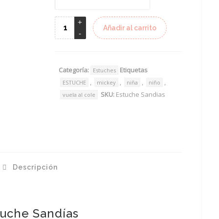
Añadir al carrito
Categoría:
Etiquetas
Estuches
,
,
,
,
ESTUCHE
mickey
niña
niño
SKU:
Estuche Sandias
vuela al cole
Descripción
tuche Sandías