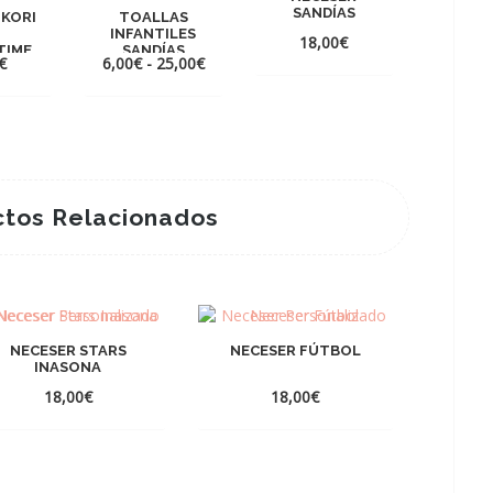
SANDÍAS
 KORI
TOALLAS
I
INFANTILES
18,00
€
TIME
SANDÍAS
Rango
€
6,00
€
-
25,00
€
de
precios:
desde
6,00€
hasta
25,00€
tos Relacionados
NECESER STARS
NECESER FÚTBOL
INASONA
18,00
€
18,00
€