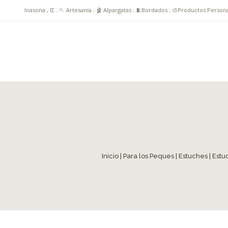
Inasona , ΙΣ . 🪡 Artesanía . 🩰 Alpargatas . 🧵Bordados . 🎨Productos Pers
Inicio
|
Para los Peques
|
Estuches
| Estu