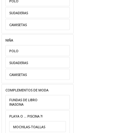
POLO
SERES MICKEY
TOALLA LOS
 AND FRIENDS
VENGADORES
SUDADERAS
Rango
18,00
€
6,00
€
-
25,00
€
CAMISETAS
de
precios:
desde
NIÑA
6,00€
hasta
POLO
25,00€
SUDADERAS
CAMISETAS
COMPLEMENTOS DE MODA
FUNDAS DE LIBRO
INASONA
PLAYA O ... PISCINA ?!
MOCHILAS-TOALLAS