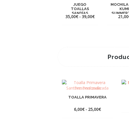
JUEGO
MOCHILA
TOALLAS
KUM
SANDÍAS
SUMMER
Rango
35,00
€
-
39,00
€
21,00
de
precios:
desde
35,00€
hasta
39,00€
Produc
TOALLA PRIMAVERA
Rango
6,00
€
-
25,00
€
de
precios:
desde