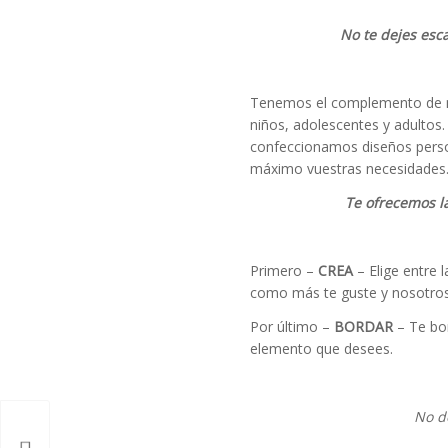
No te dejes esc
Tenemos el complemento de m
niños, adolescentes y adultos. 
confeccionamos diseños person
máximo vuestras necesidades
Te ofrecemos l
Primero –
CREA
– Elige entre 
como más te guste y nosotros
Por último –
BORDAR
– Te bor
elemento que desees.
No d