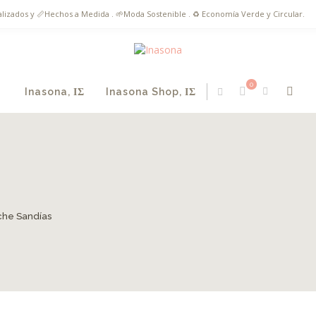
onalizados y 📏Hechos a Medida . 🌱Moda Sostenible . ♻️ Economía Verde y Circular.
0
Inasona, ΙΣ
Inasona Shop, ΙΣ
che Sandías