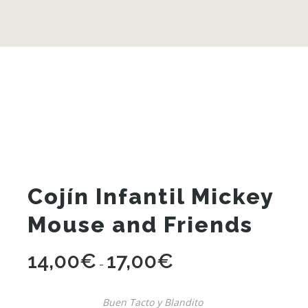
Cojín Infantil Mickey
Mouse and Friends
14,00
€
17,00
€
Rango
-
de
precios:
Buen Tacto y Blandito