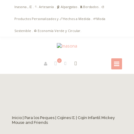
Inasona , ΙΣ . 🪡 Artesanía . 🩰 Alpargatas . 🧵Bordados . 🎨
Productos Personalizados y 📏Hechos a Medida . 🌱Moda
Sostenible . ♻️ Economía Verde y Circular.
0
Inicio
|
Para los Peques
|
Cojines IΣ
| Cojín Infantil Mickey
Mouse and Friends