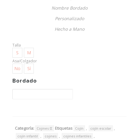
desde
Nombre Bordado
14,00€
Personalizado
hasta
17,00€
Hecho a Mano
Talla
S
M
Asa/Colgador
No
Sí
Bordado
Categoría:
Etiquetas
,
,
Cojines IΣ
Cojín
cojín escolar
,
,
,
cojín infantil
cojines
cojines infantiles