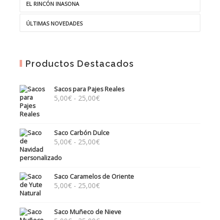
EL RINCÓN INASONA
ÚLTIMAS NOVEDADES
Productos Destacados
Sacos para Pajes Reales
Rango
5,00
€
-
25,00
€
de
precios:
desde
Saco Carbón Dulce
5,00€
Rango
5,00
€
-
25,00
€
hasta
de
25,00€
precios:
desde
Saco Caramelos de Oriente
5,00€
Rango
5,00
€
-
25,00
€
hasta
de
25,00€
precios:
Saco Muñeco de Nieve
desde