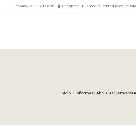
Inasona , ΙΣ . 🪡 Artesanía . 🩰 Alpargatas . 🧵Bordados . 🎨Productos Pers
Inicio
|
Uniformes Laborales
|
Batas Mae