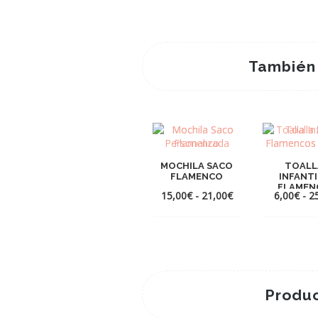
También
MOCHILA SACO
TOALL
FLAMENCO
INFANT
FLAMEN
Rango
15,00
€
-
21,00
€
6,00
€
-
2
de
precios:
desde
15,00€
hasta
21,00€
Produc