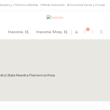
onalizados y 📏Hechos a Medida . 🌱Moda Sostenible . ♻️ Economía Verde y Circular.
0
Inasona, ΙΣ
Inasona Shop, ΙΣ
stra
| Bata Maestra Flamencos Rosa