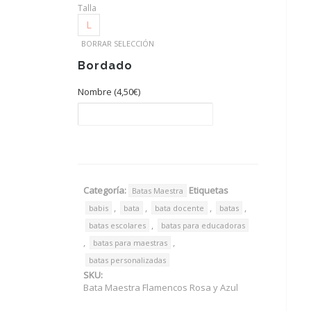
Talla
L
BORRAR SELECCIÓN
Bordado
Nombre (
4,50
€
)
Categoría:
Etiquetas
Batas Maestra
,
,
,
,
babis
bata
bata docente
batas
,
batas escolares
batas para educadoras
,
,
batas para maestras
batas personalizadas
SKU:
Bata Maestra Flamencos Rosa y Azul