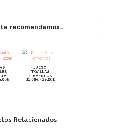
 te recomendamos…
AS
JUEGO
ILES
TOALLAS
COS
FLAMENCOS
Rango
Rango
5,00
€
35,00
€
-
39,00
€
de
de
precios:
precios:
desde
desde
6,00€
35,00€
hasta
hasta
25,00€
39,00€
tos Relacionados