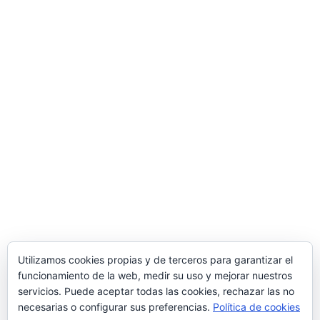
Mi Cuenta
Mi cuenta
Carrito
Finalizar compra
Información
Mas información
Privacidad
Condiciones de compra
Utilizamos cookies propias y de terceros para garantizar el
Política de Cookies
funcionamiento de la web, medir su uso y mejorar nuestros
servicios. Puede aceptar todas las cookies, rechazar las no
necesarias o configurar sus preferencias.
Política de cookies