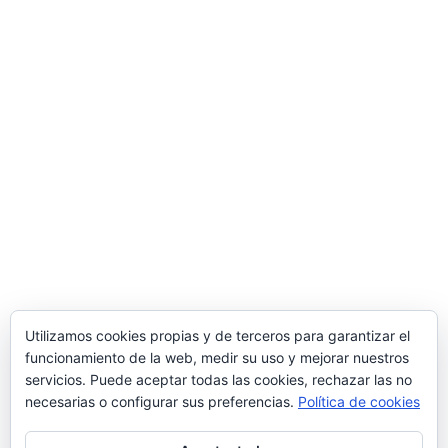
Mi cuenta
Carrito
Finalizar compra
Información
Mas información
Privacidad
Condiciones de compra
Utilizamos cookies propias y de terceros para garantizar el
Política de Cookies
funcionamiento de la web, medir su uso y mejorar nuestros
servicios. Puede aceptar todas las cookies, rechazar las no
necesarias o configurar sus preferencias.
Política de cookies