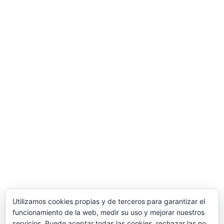
Mi Cuenta
Mi cuenta
Carrito
Finalizar compra
Información
Mas información
Privacidad
Condiciones de compra
Utilizamos cookies propias y de terceros para garantizar el
Política de Cookies
funcionamiento de la web, medir su uso y mejorar nuestros
servicios. Puede aceptar todas las cookies, rechazar las no