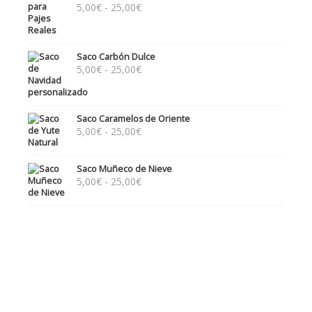
Rango
5,00
€
-
25,00
€
de
precios:
desde
Saco Carbón Dulce
5,00€
Rango
5,00
€
-
25,00
€
hasta
de
25,00€
precios:
desde
Saco Caramelos de Oriente
5,00€
Rango
5,00
€
-
25,00
€
hasta
de
25,00€
precios:
Saco Muñeco de Nieve
desde
Rango
5,00
€
-
25,00
€
5,00€
de
hasta
precios:
25,00€
desde
5,00€
hasta
25,00€