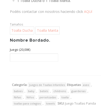
1 Toalla Ducha ó 1 Toalla Manta.
39,00€
Podéis contactar con nosotros haciendo click
AQUí
Tamaños
Toalla Ducha
Toalla Manta
Nombre Bordado.
Juego (
20,00
€
)
Categoría:
Etiquetas
,
Juegos de Toallas Infantiles
aseo
,
,
,
,
,
babies
baby
bebés
childrens
guarderias
,
,
,
,
Niñas
Niños
persolizadas
toalla
,
SKU:
Juego Toallas Panda
toallas para colegios
towels