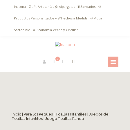
Inasona , ΙΣ . 🪡 Artesanía . 🩰 Alpargatas . 🧵Bordados . 🎨
Productos Personalizados y 📏Hechos a Medida . 🌱Moda
Sostenible . ♻️ Economía Verde y Circular.
0
Inicio
|
Para los Peques
|
Toallas Infantiles
|
Juegos de
Toallas Infantiles
| Juego Toallas Panda