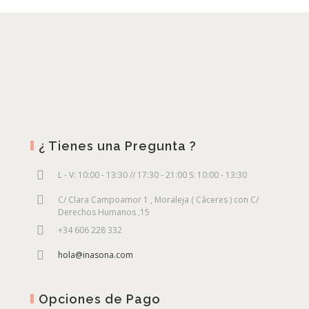
¿ Tienes una Pregunta ?
L - V: 10:00 - 13:30 // 17:30 - 21:00 S: 10:00 - 13:30
C/ Clara Campoamor 1 , Moraleja ( Cáceres ) con C/
Derechos Humanos ,15
+34 606 228 332
hola@inasona.com
Opciones de Pago