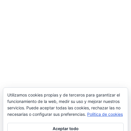
Mi cuenta
Carrito
Finalizar compra
Información
Mas información
Privacidad
Condiciones de compra
Utilizamos cookies propias y de terceros para garantizar el
Política de Cookies
funcionamiento de la web, medir su uso y mejorar nuestros
servicios. Puede aceptar todas las cookies, rechazar las no
necesarias o configurar sus preferencias.
Política de cookies
Aceptar todo