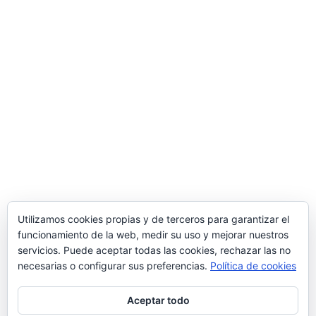
Mi cuenta
Carrito
Finalizar compra
Información
Mas información
Privacidad
Condiciones de compra
Utilizamos cookies propias y de terceros para garantizar el
Política de Cookies
funcionamiento de la web, medir su uso y mejorar nuestros
servicios. Puede aceptar todas las cookies, rechazar las no
necesarias o configurar sus preferencias.
Política de cookies
Aceptar todo